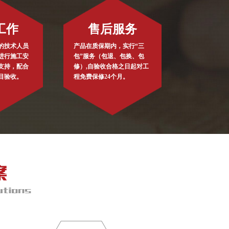
工作
售后服务
的技术人员
产品在质保期内，实行“三
进行施工安
包”服务（包退、包换、包
支持，配合
修）,自验收合格之日起对工
目验收。
程免费保修24个月。