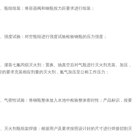
2、瓶组组装：将容器阀和钢瓶按力距要求进行组装；
3、强度试验：对空瓶组进行强度试验检验钢瓶的压力强度；
4、灌装七氟丙烷灭火剂：置换、抽真空后对气瓶进行灭火剂充装、加压，将钢瓶内
好的要求充装相应剂量的灭火剂，氮气加压至公称工作压力；
5、气密性试验：将钢瓶整体放入水池中检验整体密封性；产品标识，按
6、灭火剂瓶组架焊接：根据用户及要求按照设计好的尺寸进行焊接切割