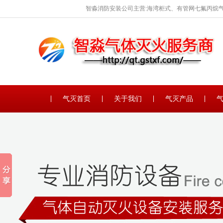
智淼消防安装公司主营:海湾柜式、有管网七氟丙烷气
保养。
气灭首页
关于我们
气灭产品