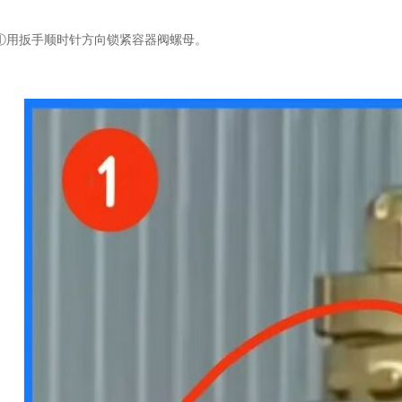
①用扳手顺时针方向锁紧容器阀螺母。