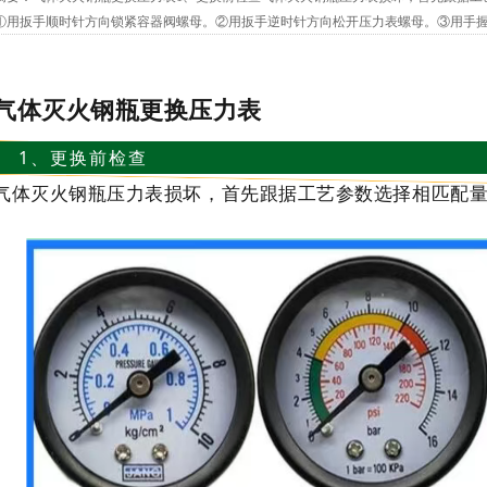
①用扳手顺时针方向锁紧容器阀螺母。②用扳手逆时针方向松开压力表螺母。③用手
坏的压力表⑤换上新压力表，用手顺时针方向拧紧。⑥用扳手顺时针方向拧紧压...
气体灭火钢瓶更换压力表
1、更换前检查
气体灭火钢瓶压力表损坏，首先跟据工艺参数选择相匹配