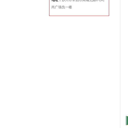
地址：
苏州市常熟市商城北路8号时
尚广场负一楼