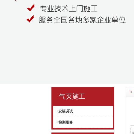
气灭施工
+
安装调试
+
检测维修