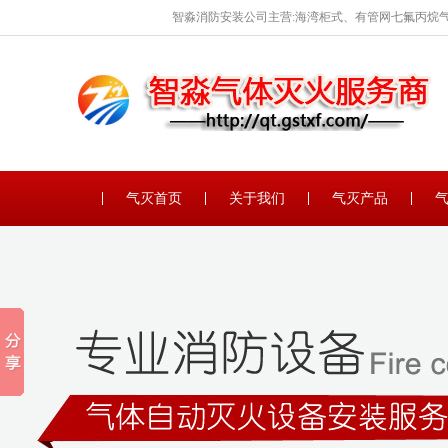
智淼消防安装公司主营:海湾柜式、有管网七氟丙烷气
保养。
气灭首页
关于我们
气灭产品