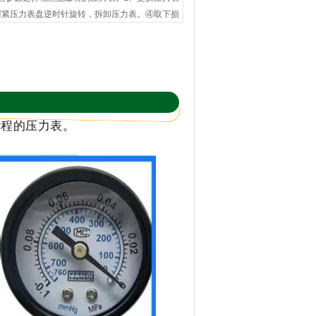
握紧压力表盘逆时针旋转，拆卸压力表。④取下损
量程的压力表。