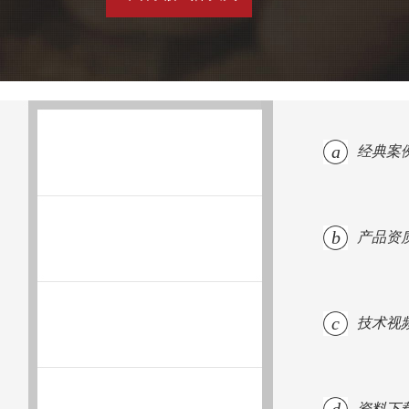
a
经典案
b
产品资
c
技术视
资料下