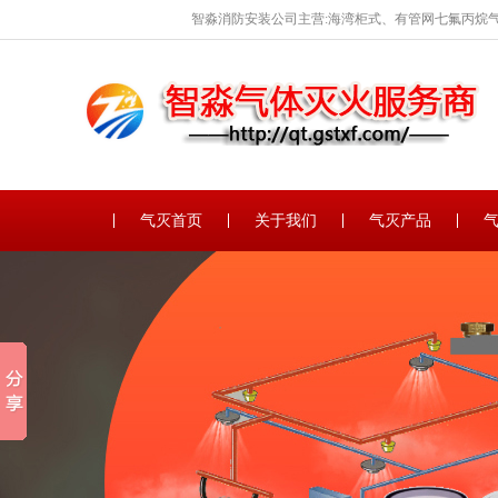
智淼消防安装公司主营:海湾柜式、有管网七氟丙烷气
保养。
气灭首页
关于我们
气灭产品