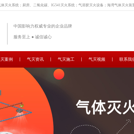
体灭火系统；厨房、二氧化碳、IG541灭火系统；气溶胶灭火设备；海湾气体灭火装置
中国影响力权威专业的企业品牌
服务至上 ● 诚信诚心
气灭案例
气灭资讯
气灭施工
气灭视频
联系我