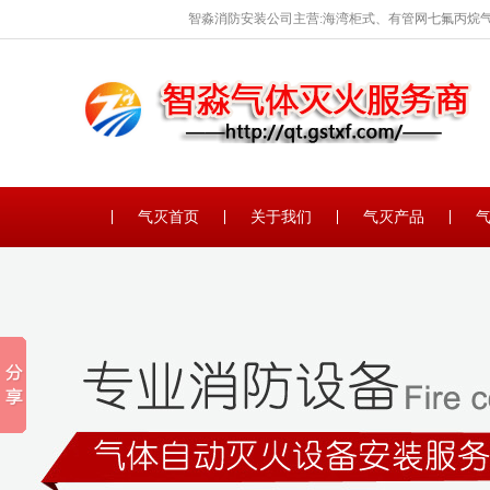
智淼消防安装公司主营:海湾柜式、有管网七氟丙烷气
保养。
气灭首页
关于我们
气灭产品