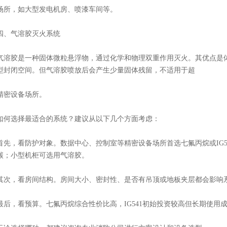
场所，如大型发电机房、喷漆车间等。
四、气溶胶灭火系统
气溶胶是一种固体微粒悬浮物，通过化学和物理双重作用灭火。其优点是
型封闭空间。但气溶胶喷放后会产生少量固体残留，不适用于超
精密设备场所。
如何选择最适合的系统？建议从以下几个方面考虑：
首先，看防护对象。数据中心、控制室等精密设备场所首选七氟丙烷或IG5
碳；小型机柜可选用气溶胶。
其次，看房间结构。房间大小、密封性、是否有吊顶或地板夹层都会影响
最后，看预算。七氟丙烷综合性价比高，IG541初始投资较高但长期使用