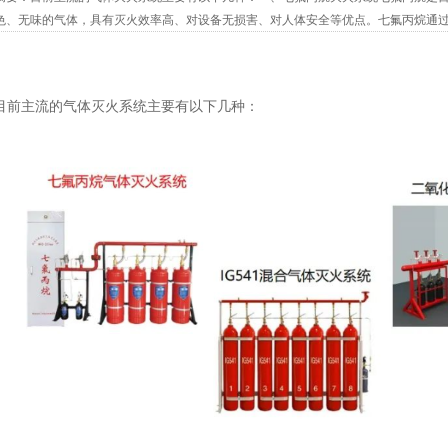
色、无味的气体，具有灭火效率高、对设备无损害、对人体安全等优点。七氟丙烷通
在7%-10%左右。其最大优点是灭火速度快，通常能在10秒内扑灭火情。二、IG541混...
目前主流的气体灭火系统主要有以下几种：