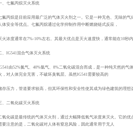
一、七氟丙烷灭火系统
七氟丙烷是目前应用最广泛的气体灭火剂之一。它是一种无色、无味的气
人体安全等优点。七氟丙烷通过化学抑制作用中断燃烧链式反应，
灭火浓度通常在7%-10%左右。其最大优点是灭火速度快，通常能在10秒
二、IG541混合气体灭火系统
IG541由52%氮气、40%氩气、8%二氧化碳混合而成，是一种纯天然
火，对人体完全无害，不破坏臭氧层。虽然IG541需要较高的
储存压力，管道要求较高，但其环保性和安全性使其成为绿色建筑的理想
三、二氧化碳灭火系统
二氧化碳是最传统的气体灭火剂，通过大幅降低氧气浓度来灭火。它的优
需要注意的是，二氧化碳对人体有窒息风险，因此通常用于无人