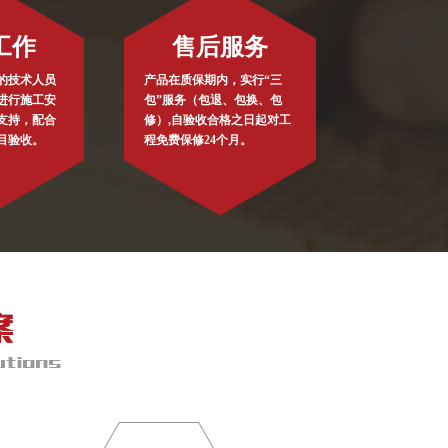
工作
售后服务
的技术人员
产品在质保期内，实行“三
进行施工安
包”服务（包退、包换、包
支持，配合
修）,自验收合格之日起对工
目验收。
程免费保修24个月。