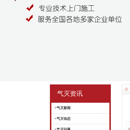
气灭资讯
+
气灭新闻
+
气灭动态
+
气灭问题