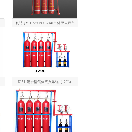
利达QMH15/80/90 IG541气体灭火设备
IG541混合型气体灭火系统（120L）