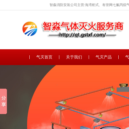
智淼消防安装公司主营:海湾柜式、有管网七氟丙烷气
保养。
气灭首页
关于我们
气灭产品