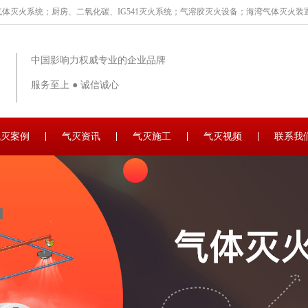
体灭火系统；厨房、二氧化碳、IG541灭火系统；气溶胶灭火设备；海湾气体灭火装置
中国影响力权威专业的企业品牌
服务至上 ● 诚信诚心
气灭案例
气灭资讯
气灭施工
气灭视频
联系我