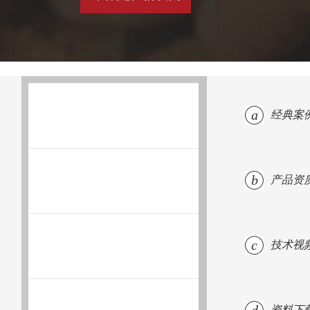
a
经典案
b
产品资
c
技术视
资料下