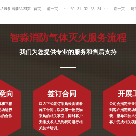
共519条 当前32/35页
首页
前一页
···
30
31
32
33
34
···
后一页
尾
智淼消防气体灭火服务流程
我们为您提供专业的服务和售后支持
意向
签订合同
开展
流和互相
双方正式签订采购设备或者
公司会指定专业
现场进行
施工合同，以及第一批货物
到客户指定现场
方的合作
采购的相关事宜，同时客户
装、指导和技术
安排技术人员到我司进行相
客户完成相关项
关技术培训。