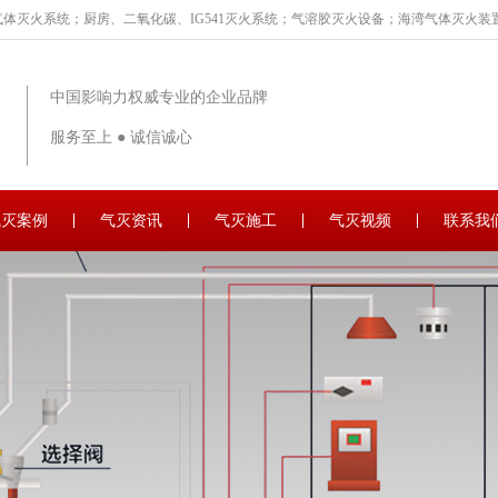
体灭火系统；厨房、二氧化碳、IG541灭火系统；气溶胶灭火设备；海湾气体灭火装置
中国影响力权威专业的企业品牌
服务至上 ● 诚信诚心
气灭案例
气灭资讯
气灭施工
气灭视频
联系我