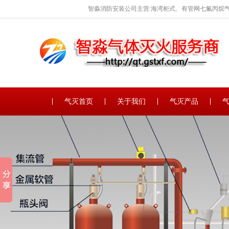
智淼消防安装公司主营:海湾柜式、有管网七氟丙烷气
保养。
气灭首页
关于我们
气灭产品