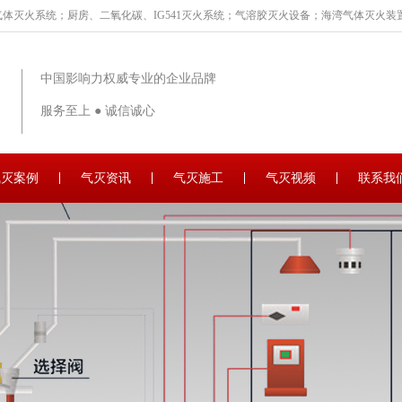
体灭火系统；厨房、二氧化碳、IG541灭火系统；气溶胶灭火设备；海湾气体灭火装置
中国影响力权威专业的企业品牌
服务至上 ● 诚信诚心
气灭案例
气灭资讯
气灭施工
气灭视频
联系我