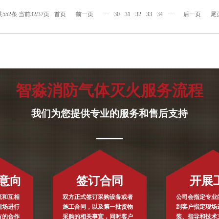
共552条 当前32/37页
首页
前一页
···
30
31
32
33
34
···
后一页
尾
智淼消防气体灭火服务流程
我们为您提供专业的服务和售后支持
意向
签订合同
开展
流和互相
双方正式签订采购设备或者
公司会指定专业
现场进行
施工合同，以及第一批货物
到客户指定现场
方的合作
采购的相关事宜，同时客户
装、指导和技术