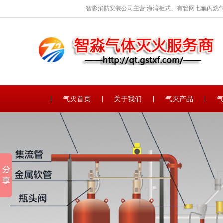
智淼消防安装公司主营:海湾柜式、有管网七氟丙烷气
保养。
气灭首页
关于我们
气灭产品