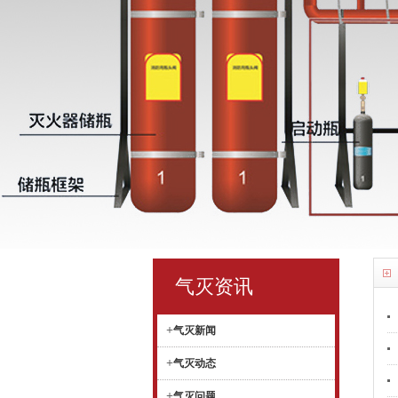
气灭资讯
+
气灭新闻
+
气灭动态
+
气灭问题