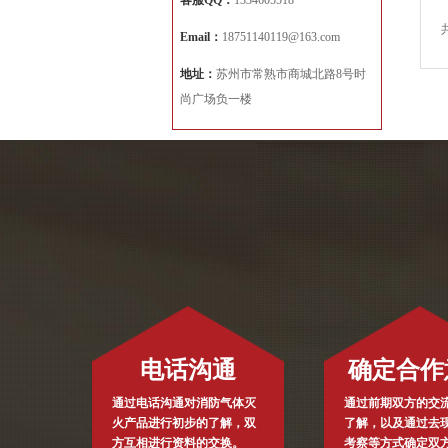
客服QQ：
1334605518
Email：
18751140119@163.com
地址：
苏州市常熟市商城北路8号时
尚广场负一楼
电话沟通
确定合作
通过电话沟通对消防气体灭
通过前期双方的交
火产品进行初步的了解，双
了解，以及通过去
方互相进行资料的交换。
考察等方式确定双