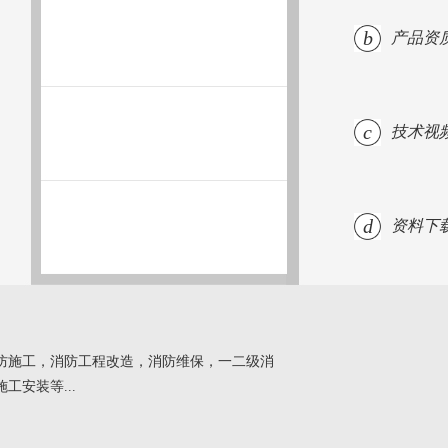
b
产品资
c
技术视
d
资料下
防施工，消防工程改造，消防维保，一二级消
安装等...