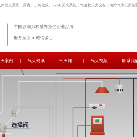
体灭火系统；厨房、二氧化碳、IG541灭火系统；气溶胶灭火设备；海湾气体灭火装置
中国影响力权威专业的企业品牌
服务至上 ● 诚信诚心
气灭案例
气灭资讯
气灭施工
气灭视频
联系我