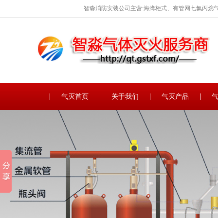
智淼消防安装公司主营:海湾柜式、有管网七氟丙烷气
保养。
气灭首页
关于我们
气灭产品