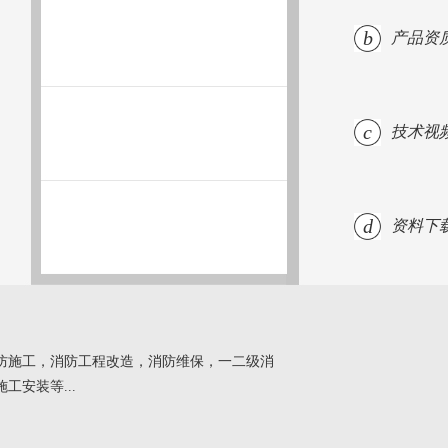
b
产品资
c
技术视
d
资料下
防施工，消防工程改造，消防维保，一二级消
安装等...