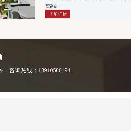
智淼君···
了解详情
+
商
询热线：18910580194