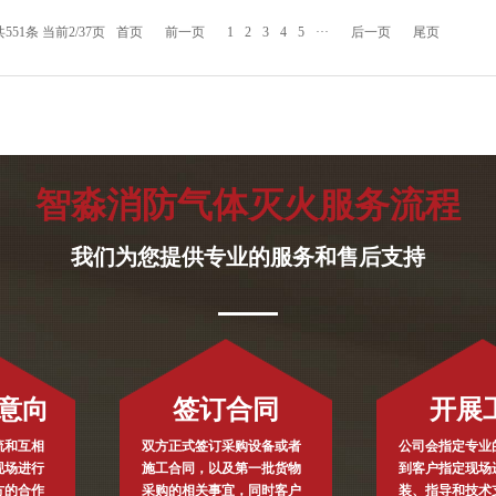
共551条 当前2/37页
首页
前一页
1
2
3
4
5
···
后一页
尾页
智淼消防气体灭火服务流程
我们为您提供专业的服务和售后支持
意向
签订合同
开展
流和互相
双方正式签订采购设备或者
公司会指定专业
现场进行
施工合同，以及第一批货物
到客户指定现场
方的合作
采购的相关事宜，同时客户
装、指导和技术