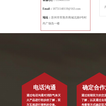
客服QQ：
1334605518
Email：
18751140119@163.com
地址：
苏州市常熟市商城北路8号时
尚广场负一楼
电话沟通
确定合作
通过电话沟通对消防气体灭
通过前期双方的交
火产品进行初步的了解，双
了解，以及通过去
方互相进行资料的交换。
考察等方式确定双