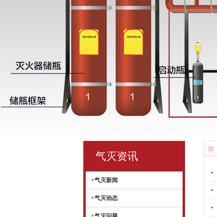
气灭资讯
+
气灭新闻
+
气灭动态
+
气灭问题