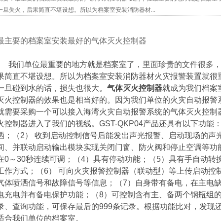
一旦失火，后果简直不堪设想。所以为档案室安装消防器材...
最主要的档案室安装最好的气体灭火控制器
我们单位最重要的地方就是档案室了，里面珍贵的文件很多，
果简直不堪设想。所以为档案室安装消防器材火灾报警装置就很
一旦碰到水的话，损失也很大。
气体灭火控制器
就成为我们档案
灭火控制器的效果也是相当好的。因为我们单位的火灾自动报警
就需要采购一个可以接入海湾火灾自动报警系统的气体灭火控制器。最
火控制器进入了我们的视线。GST-QKP04产品还具有以下功
洒；（2） 收到启动控制信号后能发出声光报警、启动现场的声
间、并联动启动输出模块实现关闭门窗、防火阀和停止空调等功
在0～30秒连续可调；（4）具有停动功能；（5）具有手自动
工作方式；（6） 可向火灾报警控制器（联动型）等上传启动控
气体喷洒信号和故障信号等信息；（7）自身带有备电，在主电
电充电并有备电保护功能；（8）可控制含有主、备两个钢瓶组的
录、查询功能，可保存最后的999条记录。根据功能比对，发现还是G
适合我们单位的档案室。