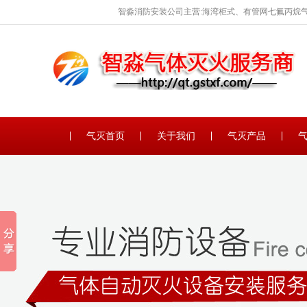
智淼消防安装公司主营:海湾柜式、有管网七氟丙烷气
保养。
气灭首页
关于我们
气灭产品