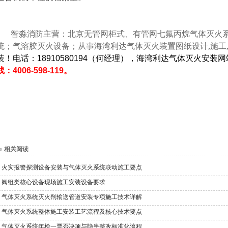
智淼消防主营：北京无管网柜式、有管网七氟丙烷气体灭火系统
统；气溶胶灭火设备；从事海湾利达气体灭火装置图纸设计,施工,
装！电话：18910580194（何经理），海湾利达气体灭火安装
线：4006-598-119。
相关阅读
火灾报警探测设备安装与气体灭火系统联动施工要点
阀组类核心设备现场施工安装设备要求
气体灭火系统灭火剂输送管道安装专项施工技术详解
气体灭火系统整体施工安装工艺流程及核心技术要点
气体灭火系统年检一票否决项与隐患整改标准化流程