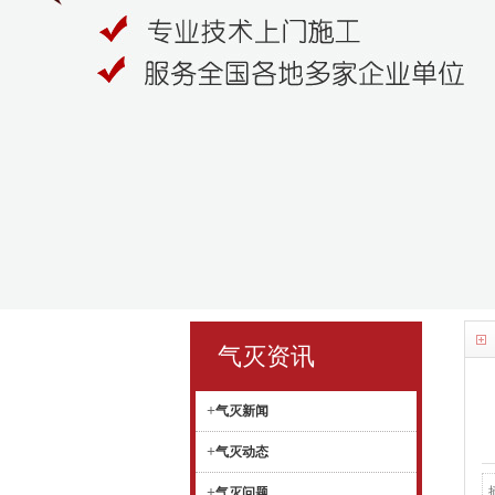
气灭资讯
+
气灭新闻
+
气灭动态
+
气灭问题