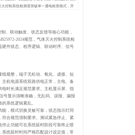
气体灭火控制系统检测需突破单一通电检查模式，开
控制、联动触发、状态反馈等核心功能，
972-2024规范，气体灭火控制系统检
盖硬件状态、程序逻辑、联动时序、信号
接线规整，端子无松动、氧化、虚接、短
。主机电源系统双路供电正常，主电、备
供电时长满足规范要求。主机显示屏、指
馈信号显示清晰准确，无乱码、误报、漏报
致的系统逻辑紊乱。
功能，模式切换灵敏可靠，状态指示灯同
，符合规范强制要求。测试紧急停止、紧
急停止功能可在系统延时阶段可靠终止喷
，系统延时时间严格匹配设计设定值，常