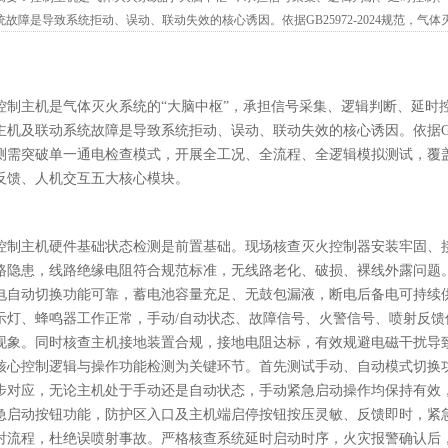
统故障是导致系统拒动、误动、联动失效的核心诱因。依据GB25972-2024规范，
展全工况、全流程、全逻辑模拟测试，覆盖硬件状态、程序逻辑、联动时序、信...
控制主机是气体灭火系统的“大脑中枢”，承担信号采集、逻辑判断、延时
主机及联动系统故障是导致系统拒动、误动、联动失效的核心诱因。依据GB25
测需突破单一通电检查模式，开展全工况、全流程、全逻辑模拟测试，覆
反馈、人机交互五大核心模块。
控制主机硬件基础状态检测是前置基础。现场核查灭火控制器安装牢固、
路隐患，线路绝缘电阻符合规范标准，无线路老化、破损、裸线外露问题
电自动切换功能可靠，蓄电池容量充足、无鼓包漏液，断电后备电可持续
示灯、蜂鸣器工作正常，手动/自动状态、故障信号、火警信号、喷射反
现象。同时核查主机接地装置合规，接地电阻达标，有效规避电磁干扰导
核心控制逻辑与操作功能检测为关键环节。首先测试手动、自动模式切换
步对应，无论主机处于手动还是自动状态，手动紧急启动操作均保持有效
急启动按钮功能，防护区入口及主机端启停按钮按压灵敏、反馈即时，紧
射流程，杜绝误喷射事故。严格核查系统延时启动时序，火灾报警确认后