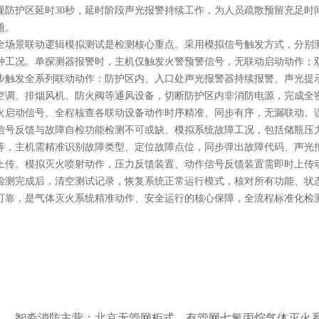
规防护区延时30秒，延时阶段声光报警持续工作，为人员疏散预留充足时
题。
全场景联动逻辑模拟测试是检测核心重点。采用模拟信号触发方式，分别
种工况。单探测器报警时，主机仅触发火警预警信号，无联动启动动作；
步触发全系列联动动作：防护区内、入口处声光报警器持续报警、声光提
空调、排烟风机、防火阀等通风设备，切断防护区内非消防电源，完成全
火启动信号。全程核查各联动设备动作时序精准、同步有序，无漏联动、
信号反馈与故障自检功能检测不可或缺。模拟系统故障工况，包括储瓶压
等，主机需精准识别故障类型、定位故障点位，同步弹出故障代码、声光
上传。模拟灭火喷射动作，压力反馈装置、动作信号反馈装置需即时上传
检测完成后，清空测试记录，恢复系统正常运行模式，核对所有功能、状
可靠，是气体灭火系统精准动作、安全运行的核心保障，全流程标准化检
智淼消防主营：北京无管网柜式、有管网七氟丙烷气体灭火系统