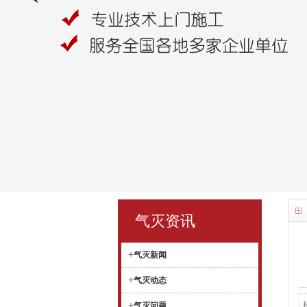
气灭资讯
+
气灭新闻
+
气灭动态
+
气灭问题