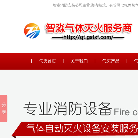
智淼消防安装公司主营:海湾柜式、有管网七氟丙烷气
保养。
气灭首页
关于我们
气灭产品