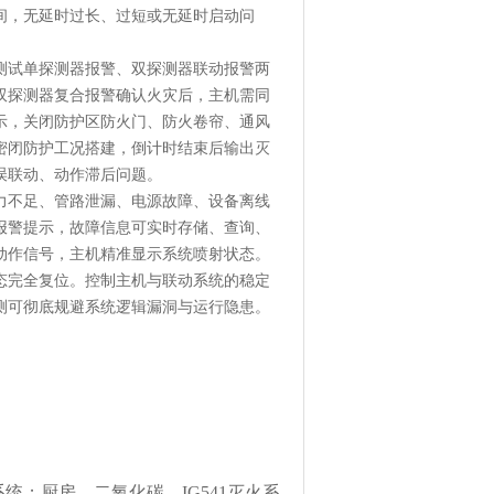
间，无延时过长、过短或无延时启动问
测试单探测器报警、双探测器联动报警两
双探测器复合报警确认火灾后，主机需同
示，关闭防护区防火门、防火卷帘、通风
密闭防护工况搭建，倒计时结束后输出灭
误联动、动作滞后问题。
力不足、管路泄漏、电源故障、设备离线
报警提示，故障信息可实时存储、查询、
动作信号，主机精准显示系统喷射状态。
态完全复位。控制主机与联动系统的稳定
测可彻底规避系统逻辑漏洞与运行隐患。
；厨房、二氧化碳、IG541灭火系