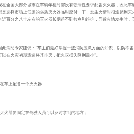
现在全国大部分城市在车辆年检时都没有强制性要求配备灭火器，因此车
都是选择市场上低廉的劣质灭火器临时应付一下，发生火情时很难起到灭
有近百分之八十左右的灭火器长期得不到检查和维护，导致火情发生时，
因此消防专家建议：“车主们最好掌握一些消防应急方面的知识，以防不
可以在火灾初期迅速将其扑灭，把火灾损失降到最小”。
1在车上配备一个灭火器；
2灭火器要固定在驾驶人员可以及时拿到的地方；