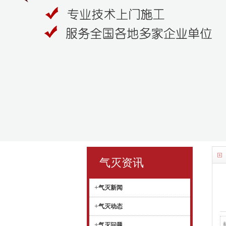
气灭资讯
+
气灭新闻
+
气灭动态
+
气灭问题