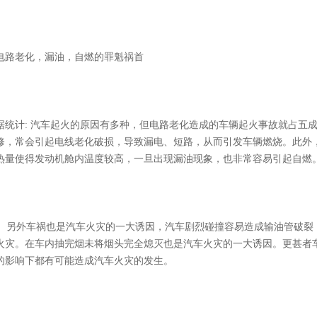
电路老化，漏油，自燃的罪魁祸首
据统计: 汽车起火的原因有多种，但电路老化造成的车辆起火事故就占五
修，常会引起电线老化破损，导致漏电、短路，从而引发车辆燃烧。此外
热量使得发动机舱内温度较高，一旦出现漏油现象，也非常容易引起自燃
另外车祸也是汽车火灾的一大诱因，汽车剧烈碰撞容易造成输油管破裂
火灾。在车内抽完烟未将烟头完全熄灭也是汽车火灾的一大诱因。更甚者
的影响下都有可能造成汽车火灾的发生。