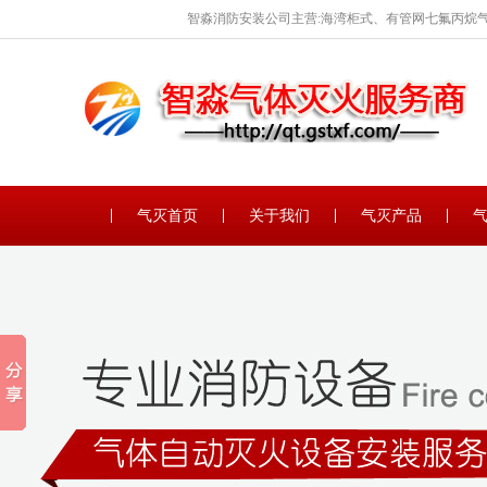
智淼消防安装公司主营:海湾柜式、有管网七氟丙烷气
保养。
气灭首页
关于我们
气灭产品