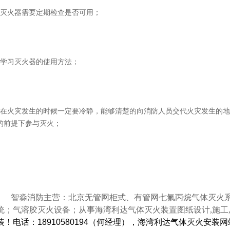
3灭火器需要定期检查是否可用；
4学习灭火器的使用方法；
5在火灾发生的时候一定要冷静，能够清楚的向消防人员交代火灾发生的
的前提下参与灭火；
智淼消防主营：北京无管网柜式、有管网七氟丙烷气体灭火系统
统；气溶胶灭火设备；从事海湾利达气体灭火装置图纸设计,施工,
装！电话：18910580194（何经理），海湾利达气体灭火安装