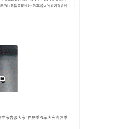
燃的罪魁祸首据统计: 汽车起火的原因有多种，
防专家告诫大家“在夏季汽车火灾高发季