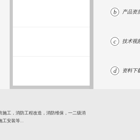
b
产品资
c
技术视
d
资料下
防施工，消防工程改造，消防维保，一二级消
安装等...