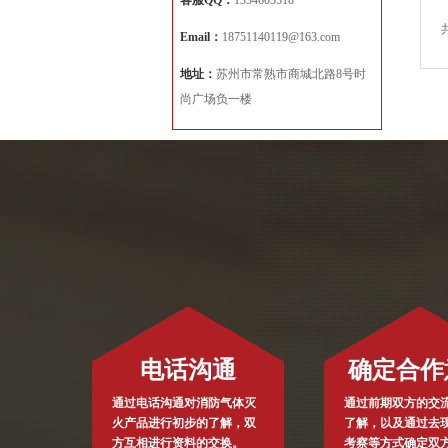
客服QQ：
1334605518
Email：
18751140119@163.com
地址：
苏州市常熟市商城北路8号时
尚广场负一楼
电话沟通
确定合作
通过电话沟通对消防气体灭
通过前期双方的交
火产品进行初步的了解，双
了解，以及通过去
方互相进行资料的交换。
考察等方式确定双