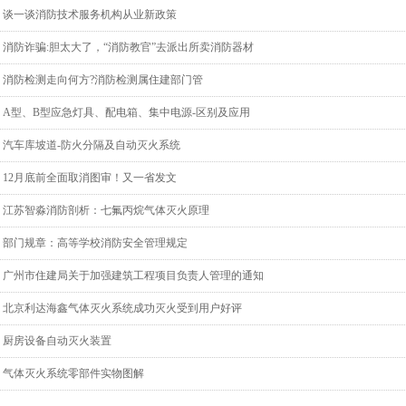
谈一谈消防技术服务机构从业新政策
消防诈骗:胆太大了，“消防教官”去派出所卖消防器材
消防检测走向何方?消防检测属住建部门管
A型、B型应急灯具、配电箱、集中电源-区别及应用
汽车库坡道-防火分隔及自动灭火系统
12月底前全面取消图审！又一省发文
江苏智淼消防剖析：七氟丙烷气体灭火原理
部门规章：高等学校消防安全管理规定
广州市住建局关于加强建筑工程项目负责人管理的通知
北京利达海鑫气体灭火系统成功灭火受到用户好评
厨房设备自动灭火装置
气体灭火系统零部件实物图解