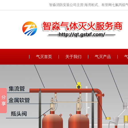
智淼消防安装公司主营:海湾柜式、有管网七氟丙烷气
保养。
气灭首页
关于我们
气灭产品