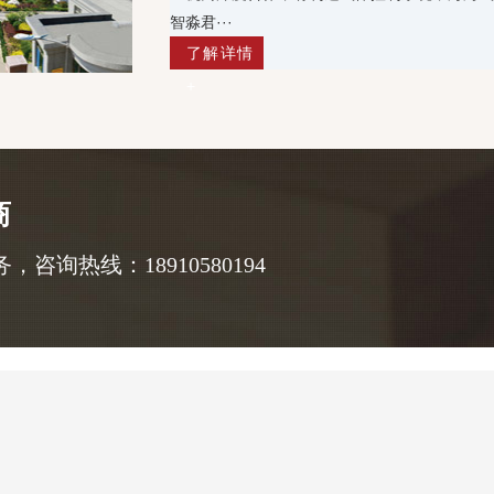
智淼君···
了解详情
+
商
询热线：18910580194