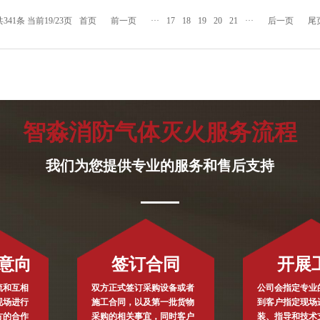
共341条 当前19/23页
首页
前一页
···
17
18
19
20
21
···
后一页
尾
智淼消防气体灭火服务流程
我们为您提供专业的服务和售后支持
意向
签订合同
开展
流和互相
双方正式签订采购设备或者
公司会指定专业
现场进行
施工合同，以及第一批货物
到客户指定现场
方的合作
采购的相关事宜，同时客户
装、指导和技术