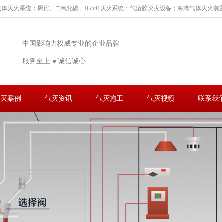
体灭火系统；厨房、二氧化碳、IG541灭火系统；气溶胶灭火设备；海湾气体灭火装置
中国影响力权威专业的企业品牌
服务至上 ● 诚信诚心
气灭案例
气灭资讯
气灭施工
气灭视频
联系我