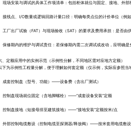
现场安装与调试的具体工作项清单：包括柜体就位与固定、接地、外部
接线点、I/O数量或逻辑回路计量口径：明确每类点位的计价单位（例
工厂出厂试验（FAT）与现场验收（SAT）的要求及费用承担：是否由
保修期内的维护与调试责任：若保修期内需二次调试或改动，应明确是
六、定额应用中的实例示范（示例性分解，不同地区需对应地方定额）
以下为示例性工程量分解，便于理解如何套定额（仅示例，实际应参照当
成套控制盘（型号、功能）——设备费（含出厂测试）
控制盘现场就位固定（含地脚螺栓）——“成套设备安装”定额
控制盘接地（短接母排至建筑接地）——“接地安装”定额按米/点
外部控制电缆敷设（控制电缆至探测器/释放阀）——按米套用电缆敷