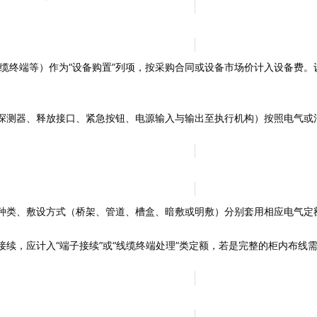
线缆终端等）作为“设备购置”列项，按采购合同或设备市场价计入设备费
探测器、释放接口、紧急按钮、电源输入与输出至执行机构）按照电气或
种类、敷设方式（桥架、管道、槽盒、暗敷或明敷）分别套用相应电气定
续，应计入“端子接续”或“线缆终端处理”类定额，若是完整的柜内布线