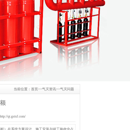
当前位置：
首页
>>
气灭资讯
>>
气灭问题
额
/qt.gstxf.com/
制柜）在系统方案设计、施工安装与竣工验收中占