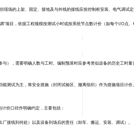
；但现场的上架、固定、接地及与外线的接线应按控制柜安装、电气调试
调”项目，依据工程规模按测试小时或按系统节点数计价（如每个I/O点
参与），需要明确人数与工时。编制预算时应参考类似设备的历史工时量
功能测试为主，将安全措施（封闭试验区、撤离组织）作为措施项目计价
与计价口径作明确约定，主要包括：
出厂接线到何处）以及设备到场后的责任（卸车、搬运、安装、调试）。