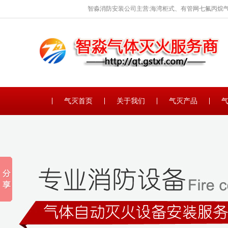
智淼消防安装公司主营:海湾柜式、有管网七氟丙烷气
保养。
气灭首页
关于我们
气灭产品