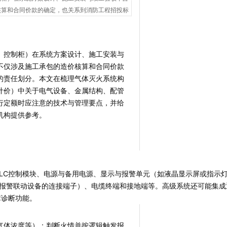
核算和合同价款的确定，也关系到消防工程招投标
、控制柜）在系统方案设计、施工安装与
不仅涉及施工承包的造价核算和合同价款
的责任划分。本文在梳理气体灭火系统构
计价）中关于电气设备、金属结构、配管
行定额时应注意的技术与管理要点，并给
机构提供参考。
PLC控制模块、电源与备用电源、显示与报警单元（如液晶显示屏或指示
、报警联动设备的连接端子）、电缆终端和接地端等。高级系统还可能集成
障诊断功能。
气体浓度等）；判断火情并按逻辑触发报