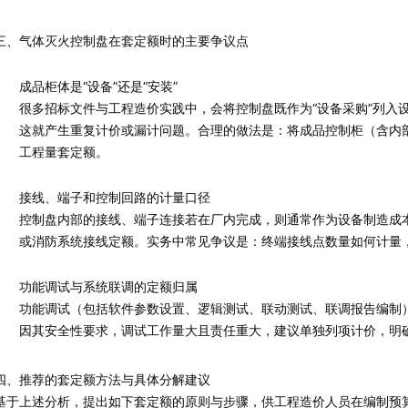
三、气体灭火控制盘在套定额时的主要争议点
成品柜体是“设备”还是“安装”
很多招标文件与工程造价实践中，会将控制盘既作为“设备采购”列入
这就产生重复计价或漏计问题。合理的做法是：将成品控制柜（含内
工程量套定额。
接线、端子和控制回路的计量口径
控制盘内部的接线、端子连接若在厂内完成，则通常作为设备制造成
或消防系统接线定额。实务中常见争议是：终端接线点数量如何计量，
功能调试与系统联调的定额归属
功能调试（包括软件参数设置、逻辑测试、联动测试、联调报告编制）
因其安全性要求，调试工作量大且责任重大，建议单独列项计价，明
四、推荐的套定额方法与具体分解建议
基于上述分析，提出如下套定额的原则与步骤，供工程造价人员在编制预