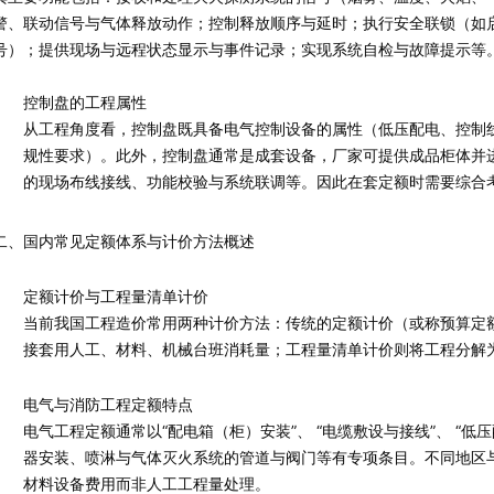
警、联动信号与气体释放动作；控制释放顺序与延时；执行安全联锁（如
号）；提供现场与远程状态显示与事件记录；实现系统自检与故障提示等
控制盘的工程属性
从工程角度看，控制盘既具备电气控制设备的属性（低压配电、控制线
规性要求）。此外，控制盘通常是成套设备，厂家可提供成品柜体并
的现场布线接线、功能校验与系统联调等。因此在套定额时需要综合考虑
二、国内常见定额体系与计价方法概述
定额计价与工程量清单计价
当前我国工程造价常用两种计价方法：传统的定额计价（或称预算定
接套用人工、材料、机械台班消耗量；工程量清单计价则将工程分解
电气与消防工程定额特点
电气工程定额通常以“配电箱（柜）安装”、 “电缆敷设与接线”、 “
器安装、喷淋与气体灭火系统的管道与阀门等有专项条目。不同地区
材料设备费用而非人工工程量处理。