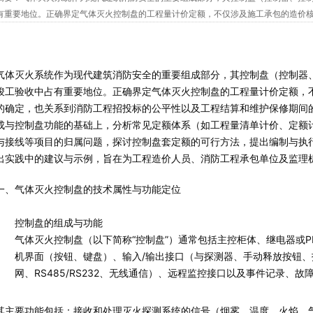
有重要地位。正确界定气体灭火控制盘的工程量计价定额，不仅涉及施工承包的造价
的公平性以及工程结算和维护保修期间的责任划分。本文在梳理气体灭火系统构...
气体灭火系统作为现代建筑消防安全的重要组成部分，其控制盘（控制器
竣工验收中占有重要地位。正确界定气体灭火控制盘的工程量计价定额，
的确定，也关系到消防工程招投标的公平性以及工程结算和维护保修期间
成与控制盘功能的基础上，分析常见定额体系（如工程量清单计价、定额
与接线等项目的归属问题，探讨控制盘套定额的可行方法，提出编制与执
出实践中的建议与示例，旨在为工程造价人员、消防工程承包单位及监理
一、气体灭火控制盘的技术属性与功能定位
控制盘的组成与功能
气体灭火控制盘（以下简称“控制盘”）通常包括主控柜体、继电器或
机界面（按钮、键盘）、输入/输出接口（与探测器、手动释放按钮
网、RS485/RS232、无线通信）、远程监控接口以及事件记录、故
其主要功能包括：接收和处理灭火探测系统的信号（烟雾、温度、火焰、