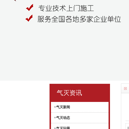
气灭资讯
+
气灭新闻
+
气灭动态
+
气灭问题