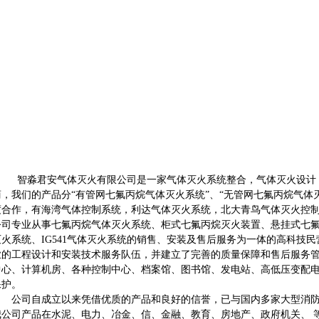
智淼君安气体灭火有限公司是一家气体灭火系统整合，气体灭火设计，
商，我们的产品分“有管网七氟丙烷气体灭火系统”、“无管网七氟丙烷气体
度合作，有海湾气体控制系统，利达气体灭火系统，北大青鸟气体灭火控
公司专业从事七氟丙烷气体灭火系统、柜式七氟丙烷灭火装置、悬挂式七氟
灭火系统、IG541气体灭火系统的销售、安装及售后服务为一体的高科技
业的工程设计和安装技术服务队伍，并建立了完善的质量保障和售后服务管
中心、计算机房、各种控制中心、档案馆、图书馆、发电站、高低压变配
保护。
公司自成立以来凭借优质的产品和良好的信誉，已与国内多家大型消防
我公司产品在水泥、电力、冶金、信、金融、教育、房地产、政府机关、 