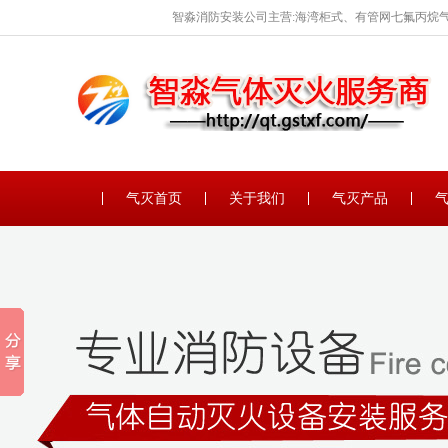
智淼消防安装公司主营:海湾柜式、有管网七氟丙烷气
保养。
气灭首页
关于我们
气灭产品