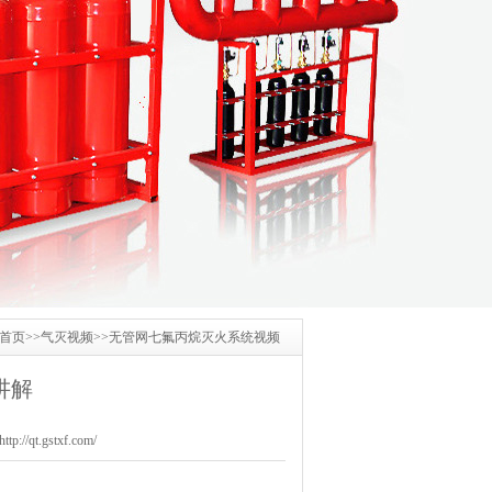
首页
>>
气灭视频
>>
无管网七氟丙烷灭火系统视频
讲解
/qt.gstxf.com/