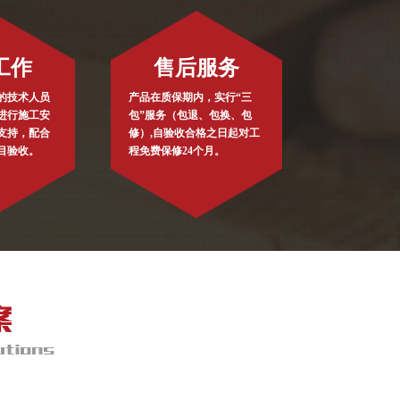
工作
售后服务
的技术人员
产品在质保期内，实行“三
进行施工安
包”服务（包退、包换、包
支持，配合
修）,自验收合格之日起对工
目验收。
程免费保修24个月。