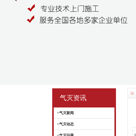
气灭资讯
+
气灭新闻
+
气灭动态
+
气灭问题