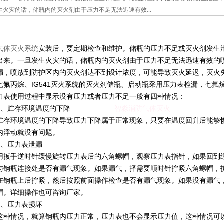
生火灾的话，储瓶内的灭火剂由于压力不足无法迅速有效...
气体灭火系统
安装后，要定期检查和维护。储瓶的压力不足或灭火剂发生
出来。一旦发生火灾的话，储瓶内的灭火剂由于压力不足无法迅速有效的
漏，喷放到防护区内的灭火剂达不到设计浓度，可能导致灭火延迟，灭火
七氟丙烷、IG541灭火系统的灭火剂储瓶、启动瓶采用压力表检漏，七氟烷
力表使用过程中显示没有压力或者压力不足一般有四种情况：
1、贮存环境温度的下降
智淼消防气体灭火
贮存环境温度的下降导致压力下降属于正常现象，只要在温度回升后能够
内浮动就没有问题。
2、压力表泄漏
用扳手逆时针缓慢旋转压力表后的六角螺帽，观察压力表指针，如果回到
与钢瓶连接处是否有漏气现象。如果漏气，择需要顺时针拧紧六角螺帽，
在钢瓶上后拧紧，然后按照前面操作检查是否有漏气现象。如果没有漏气
帽。详细操作也可咨询厂家。
3、压力表损坏
这种情况，就算钢瓶内压力正常，压力表也不会显示压力值，这种情况可