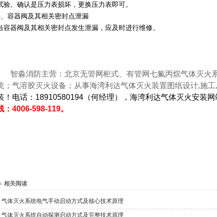
试验。确认是压力表损坏，更换压力表即可。
4、容器阀及其相关密封点泄漏
当容器阀及其相关密封点发生泄漏，应及时进行维修。
智淼消防主营：北京无管网柜式、有管网七氟丙烷气体灭火系统
统；气溶胶灭火设备；从事海湾利达气体灭火装置图纸设计,施工,
装！电话：18910580194（何经理），海湾利达气体灭火安装
线：4006-598-119。
相关阅读
气体灭火系统电气手动启动方式及核心技术原理
气体灭火系统自动探测启动方式及完整技术原理