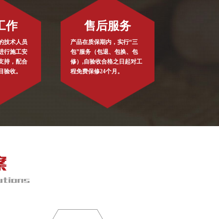
工作
售后服务
的技术人员
产品在质保期内，实行“三
进行施工安
包”服务（包退、包换、包
支持，配合
修）,自验收合格之日起对工
目验收。
程免费保修24个月。