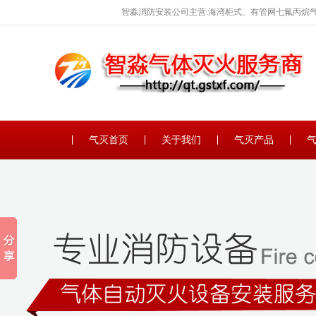
智淼消防安装公司主营:海湾柜式、有管网七氟丙烷气
保养。
气灭首页
关于我们
气灭产品