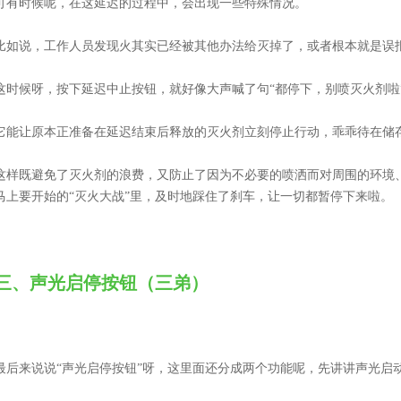
可有时候呢，在这延迟的过程中，会出现一些特殊情况。
比如说，工作人员发现火其实已经被其他办法给灭掉了，或者根本就是误
这时候呀，按下延迟中止按钮，就好像大声喊了句“都停下，别喷灭火剂啦
它能让原本正准备在延迟结束后释放的灭火剂立刻停止行动，乖乖待在储
这样既避免了灭火剂的浪费，又防止了因为不必要的喷洒而对周围的环境
马上要开始的“灭火大战”里，及时地踩住了刹车，让一切都暂停下来啦。
三、声光启停按钮（三弟）
最后来说说“声光启停按钮”呀，这里面还分成两个功能呢，先讲讲声光启