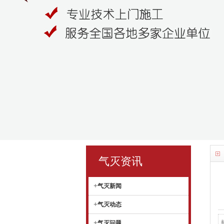
气灭资讯
+
气灭新闻
+
气灭动态
+
气灭问题