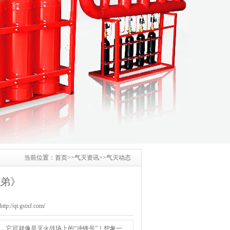
当前位置：
首页
>>
气灭资讯
>>
气灭动态
弟》
/qt.gstxf.com/
，它可就像是灭火战场上的“冲锋号”！想象一