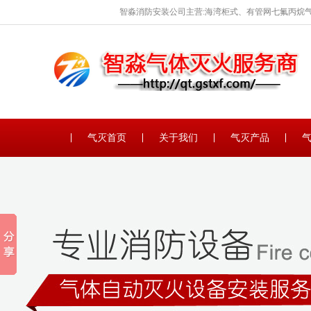
智淼消防安装公司主营:海湾柜式、有管网七氟丙烷气
保养。
气灭首页
关于我们
气灭产品