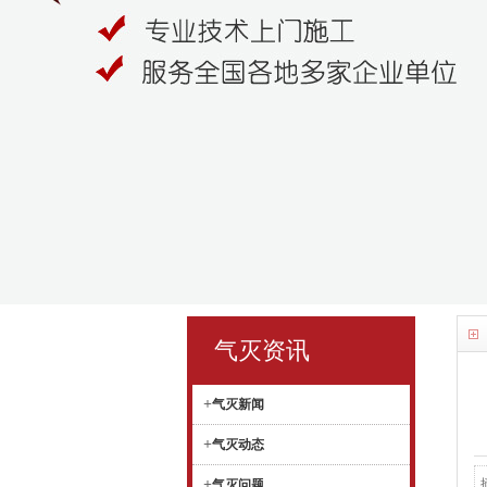
气灭资讯
+
气灭新闻
+
气灭动态
+
气灭问题