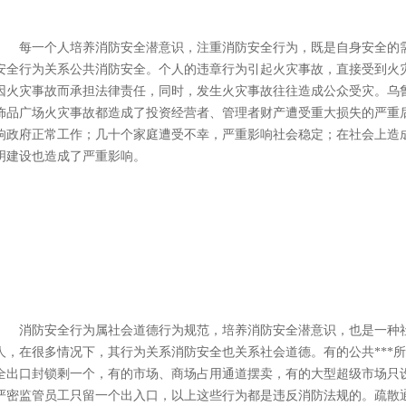
每一个人培养消防安全潜意识，注重消防安全行为，既是自身安全的需
安全行为关系公共消防安全。个人的违章行为引起火灾事故，直接受到火
因火灾事故而承担法律责任，同时，发生火灾事故往往造成公众受灾。乌
饰品广场火灾事故都造成了投资经营者、管理者财产遭受重大损失的严重
响政府正常工作；几十个家庭遭受不幸，严重影响社会稳定；在社会上造
明建设也造成了严重影响。
消防安全行为属社会道德行为规范，培养消防安全潜意识，也是一种社
人，在很多情况下，其行为关系消防安全也关系社会道德。有的公共***
全出口封锁剩一个，有的市场、商场占用通道摆卖，有的大型超级市场只
严密监管员工只留一个出入口，以上这些行为都是违反消防法规的。疏散通