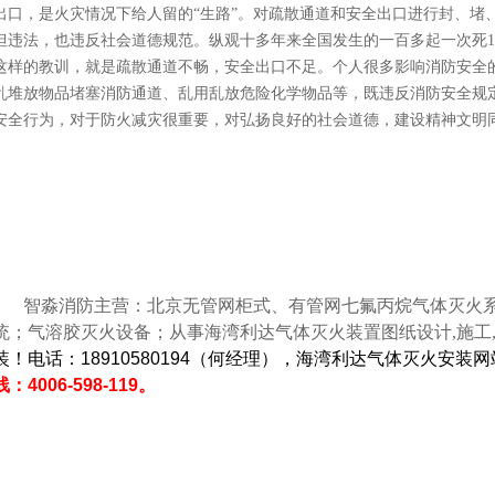
出口，是火灾情况下给人留的“生路”。对疏散通道和安全出口进行封、堵
但违法，也违反社会道德规范。纵观十多年来全国发生的一百多起一次死1
这样的教训，就是疏散通道不畅，安全出口不足。个人很多影响消防安全
乱堆放物品堵塞消防通道、乱用乱放危险化学物品等，既违反消防安全规
安全行为，对于防火减灾很重要，对弘扬良好的社会道德，建设精神文明
智淼消防主营：北京无管网柜式、有管网七氟丙烷气体灭火系统
统；气溶胶灭火设备；从事海湾利达气体灭火装置图纸设计,施工,
装！电话：18910580194（何经理），海湾利达气体灭火安装
线：4006-598-119。