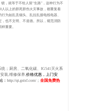
、锁，就等于不给人留“生路”，这种行为不
0人以上的群死群伤火灾事故，都重复着
的行为如乱丢烟头、乱拉乱接电线电器、
定，也不文明、不道德。所以，规范消防
同样重要。
；厨房、二氧化碳、IG541灭火系
安装,维修保养,
价格优惠，上门安
网站：
http://qt.gstxf.com/
；
全国免费热