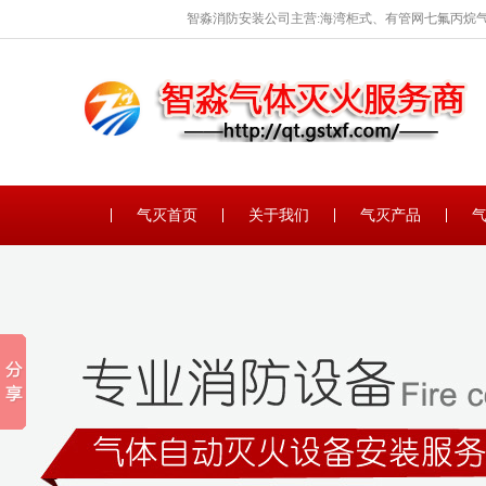
智淼消防安装公司主营:海湾柜式、有管网七氟丙烷气
保养。
气灭首页
关于我们
气灭产品