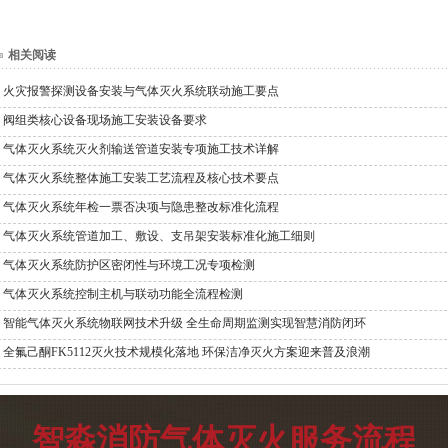
相关阅读
火灾报警探测设备安装与气体灭火系统联动施工要点
阀组类核心设备现场施工安装设备要求
气体灭火系统灭火剂输送管道安装专项施工技术详解
气体灭火系统整体施工安装工艺流程及核心技术要点
气体灭火系统年检一票否决项与隐患整改标准化流程
气体灭火系统管道加工、敷设、支吊架安装标准化施工细则
气体灭火系统防护区密闭性与环境工况专项检测
气体灭火系统控制主机与联动功能全流程检测
智能气体灭火系统物联网技术升级 全生命周期监测实现智慧消防闭环
全氟己酮FK5112灭火技术规模化落地 环保洁净灭火方案迎来普及浪潮
智淼消防气体灭火服务流程