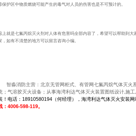
③保护区中物质燃烧可能产生的毒气对人员的伤害也是不可预计的。
综上就是七氟丙烷灭火剂对人体有危害吗全部内容了，希望可以帮助到大
家，如有不清楚的地方可以留言咨询小编。
智淼消防主营：北京无管网柜式、有管网七氟丙烷气体灭火系统
统；气溶胶灭火设备；从事海湾利达气体灭火装置图纸设计,施工,
装！电话：18910580194（何经理），海湾利达气体灭火安装
线：4006-598-119。