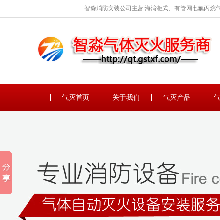
智淼消防安装公司主营:海湾柜式、有管网七氟丙烷气
保养。
气灭首页
关于我们
气灭产品