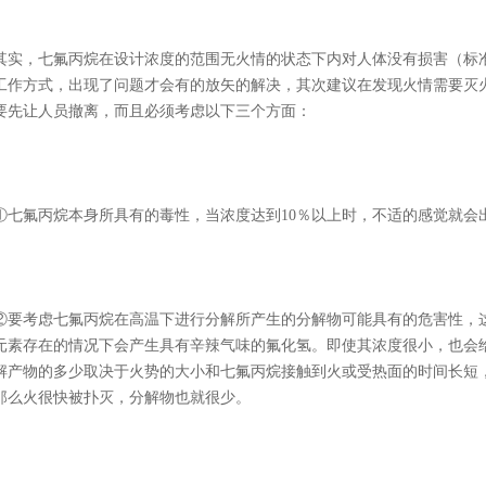
其实，七氟丙烷在设计浓度的范围无火情的状态下内对人体没有损害（标
工作方式，出现了问题才会有的放矢的解决，其次建议在发现火情需要灭
要先让人员撤离，而且必须考虑以下三个方面：
①七氟丙烷本身所具有的毒性，当浓度达到10％以上时，不适的感觉就会
②要考虑七氟丙烷在高温下进行分解所产生的分解物可能具有的危害性，
元素存在的情况下会产生具有辛辣气味的氟化氢。即使其浓度很小，也会
解产物的多少取决于火势的大小和七氟丙烷接触到火或受热面的时间长短
那么火很快被扑灭，分解物也就很少。