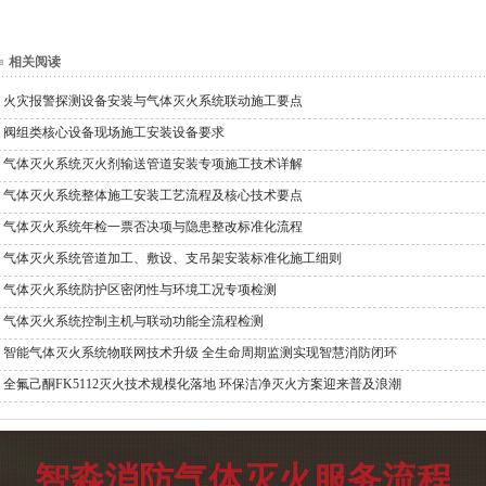
相关阅读
火灾报警探测设备安装与气体灭火系统联动施工要点
阀组类核心设备现场施工安装设备要求
气体灭火系统灭火剂输送管道安装专项施工技术详解
气体灭火系统整体施工安装工艺流程及核心技术要点
气体灭火系统年检一票否决项与隐患整改标准化流程
气体灭火系统管道加工、敷设、支吊架安装标准化施工细则
气体灭火系统防护区密闭性与环境工况专项检测
气体灭火系统控制主机与联动功能全流程检测
智能气体灭火系统物联网技术升级 全生命周期监测实现智慧消防闭环
全氟己酮FK5112灭火技术规模化落地 环保洁净灭火方案迎来普及浪潮
智淼消防气体灭火服务流程