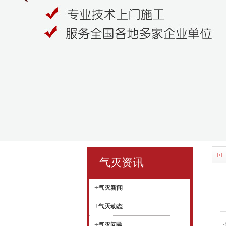
气灭资讯
+
气灭新闻
+
气灭动态
+
气灭问题