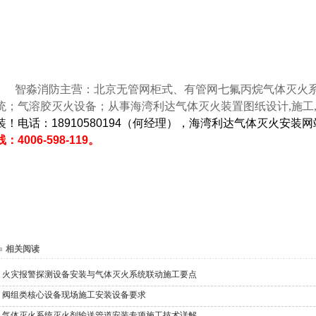
智淼消防主营：北京无管网柜式、有管网七氟丙烷气体灭火系统
统；气溶胶灭火设备；从事海湾利达气体灭火装置图纸设计,施工,
装！电话：18910580194（何经理），海湾利达气体灭火安装
线：4006-598-119。
相关阅读
火灾报警探测设备安装与气体灭火系统联动施工要点
阀组类核心设备现场施工安装设备要求
气体灭火系统灭火剂输送管道安装专项施工技术详解