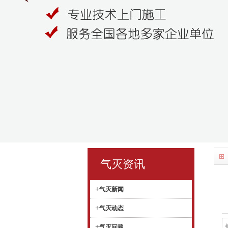
气灭资讯
+
气灭新闻
+
气灭动态
+
气灭问题