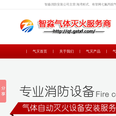
智淼消防安装公司主营:海湾柜式、有管网七氟丙烷气
保养。
气灭首页
关于我们
气灭产品