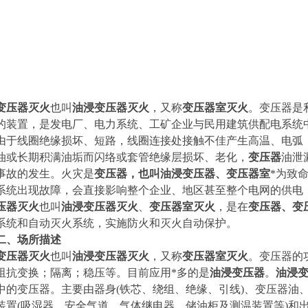
变压器灭火
也叫
油浸变压器灭火
，又称
变压器室灭火
。变压器是
的装置，是发电厂、电力系统、工矿企业与民用建筑供配电系统
由于线圈绝缘损坏、短路，线圈连接处接触不佳产生高温、电弧
油或长期积满油垢而闪络或套管绝缘层损坏、老化，
变压器
油泄
事故的发生。火灾是
变压器，也叫油浸变压器、变压器室
*为致
系统出现故障，会直接影响整个企业、地区甚至整个电网的供电
压器灭火
也叫
油浸变压器灭火
、
变压器室灭火
，是在
变压器、变
系统和自动灭火系统，实施防火和灭火自动保护。
二、场所描述
变压器灭火
也叫
油浸变压器灭火
，又称
变压器室灭火
。变压器的
阻抗变换；隔离；稳压等。目前应用*多的是
油浸变压器
。
油浸
中的变压器。主要由器身
(
铁芯、绕组、绝缘、引线
)
、变压器油
装置
(
吸湿器、安全气道、气体继电器、储油柜及测温装置等
)
和