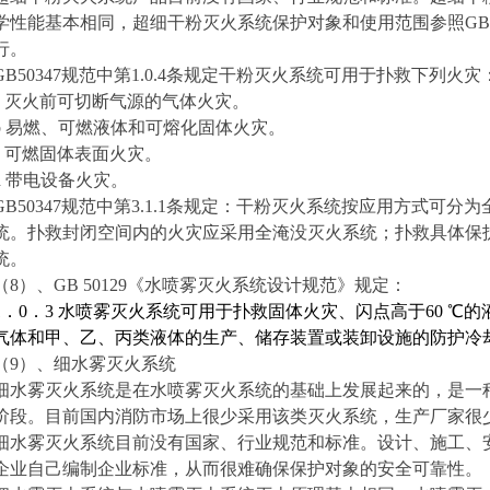
学性能基本相同，超细干粉灭火系统保护对象和使用范围参照GB5
行。
GB50347
规范中第1.0.4条规定干粉灭火系统可用于扑救下列火灾
a
灭火前可切断气源的气体火灾。
b
易燃、可燃液体和可熔化固体火灾。
c
可燃固体表面火灾。
d
带电设备火灾。
GB50347
规范中第3.1.1条规定：干粉灭火系统按应用方式可分
统。扑救封闭空间内的火灾应采用全淹没灭火系统；扑救具体保
统。
（8）、GB 50129《水喷雾灭火系统设计规范》规定：
1
．
0
．
3
水喷雾灭火系统可用于扑救固体火灾、闪点高于
60
℃的
气体和甲、乙、丙类液体的生产、储存装置或装卸设施的防护冷
（9）、细水雾灭火系统
细水雾灭火系统是在水喷雾灭火系统的基础上发展起来的，是一
阶段。目前国内消防市场上很少采用该类灭火系统，生产厂家很
细水雾灭火系统目前没有国家、行业规范和标准。设计、施工、
企业自己编制企业标准，从而很难确保保护对象的安全可靠性。