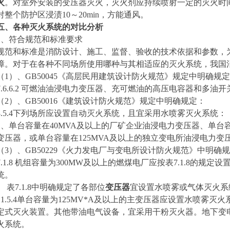
火
。对室外安装的变压器灭火，灭火剂应持续喷射一定的灭火时
对整个防护区浸渍
1
0
～20min，方能通风。
五、各种灭火系统的对比分析
1
、符合规范和标准要求
规范和标准是消防设计、施工、监督、验收的技术依据和参数，
障。对于在各种不同场所使用哪种与其相适应的灭火系统，我国
（1）、GB50045《高层民用建筑设计防火规范》规定中明确规
.6.6.2
可燃油油浸电力变压器、充可燃油的高压电容器和多油开
（2）、GB50016《建筑设计防火规范》规定中明确规定：
.5.4
下列场所应设置自动灭火系统，且宜采用水喷雾灭火系统：
1
、单台容量在40MVA及以上的厂矿企业油浸电力变压器、单台容
变压器，或单台容量在125MVA及以上的独立变电所油浸电力变
（3）、GB50229《火力发电厂与变电所设计防火规范》中明确
7.1.8
机组容量为300MW及以上的燃煤电厂应按表7.1.8的规定
统。
表7.1.8中明确规定了各部位
变压器
宜设置水喷雾或气体灭火系
1.5.4
单台容量为125MV*A及以上的主变压器应设置水喷雾灭
定式灭火装置。其他带油电气设备，宜采用干粉灭火器。地下变
火系统。