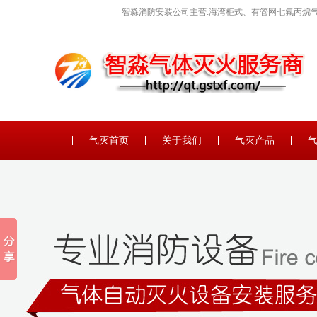
智淼消防安装公司主营:海湾柜式、有管网七氟丙烷气
保养。
气灭首页
关于我们
气灭产品