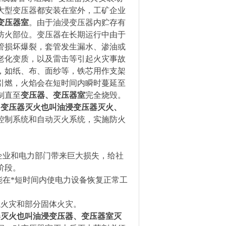
大型变压器都安装在室外，工矿企业
变压器室
。由于油浸变压器内贮存有
防火部位。变压器在长期运行中由于
管损坏爆裂，套管发生漏水、渗油或
老化变质，以及雷击等引起火灾事故
，如纸、布、面纱等，铁芯用作支架
引燃，火焰会在短时间内瞬时蔓延至
制直至
变压器、变压器室
完全烧毁。
。
变压器灭火也叫油浸变压器灭火、
控制系统和自动灭火系统，实施防火
企业和电力部门带来巨大损失，给社
阶段。
在*短时间内使电力设备恢复正常工
气火灾和部分固体火灾。
器灭火也叫油浸变压器、变压器室灭