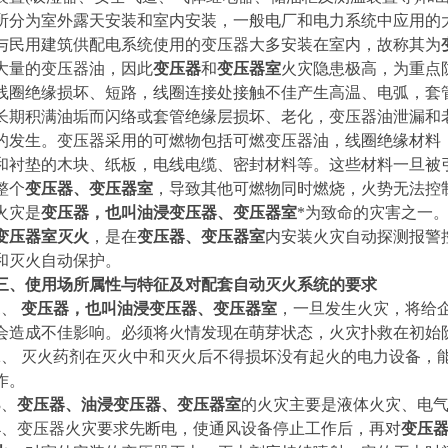
所分为室外露天安装和室内安装，一般电厂和电力系统中应用的
与民用建筑供配电系统使用的变压器大多安装在室内，故称其为
大量的变压器油，因此
变压器
和
变压器室
火灾隐患极高，为重点
线圈绝缘损坏、短路，线圈连接处接触不佳产生高温、电弧，套
长期积满油垢而闪络或套管绝缘层损坏、老化，变压器油泄漏和
的发生。变压器采用的可燃物包括可燃变压器油，线圈绝缘材料
和衬垫的木块、纸板，电线电缆、密封材料等。这些材料一旦被
整个
变压器、变压器室
，导致其他可燃物同时燃烧，火势无法控
火灾是
变压器，也叫油浸变压器、变压器室
*为致命的灾害之一
变压器室灭火
，是在
变压器、变压器室
内安装火灾自动探测报警
和灭火自动保护。
三、使用场所属性与特征及对配套自动灭火系统的要求
1、
变压器，也叫油浸变压器、变压器室
，
一旦发生火灾，将给
会造成不佳影响。必须将火情发现在萌芽状态，火灾扑救在初始
2、
灭火药剂在灭火中和灭火后不得损坏没有起火的电力设备，能
作。
3、
变压器、油浸变压器、变压器室
的火灾主要是液体火灾、电
4、
变压器火灾要求先断电，使通风设备停止工作后，再对
变压