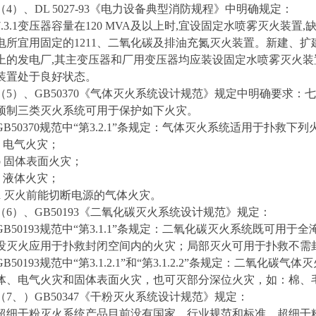
（4）、DL 5027-93《电力设备典型消防规程》中明确规定：
.3.1
变压器容量在120 MVA及以上时,宜设固定水喷雾灭火装置,
电所宜用固定的1211、二氧化碳及排油充氮灭火装置。新建、扩建
上的发电厂,其主变压器和厂用变压器均应装设固定水喷雾灭火装
装置处于良好状态。
（5）、GB50370《气体灭火系统设计规范》规定中明确要求：七
预制三类灭火系统可用于保护如下火灾。
GB50370
规范中“第3.2.1”条规定：气体灭火系统适用于扑救下列
a
电气火灾；
b
固体表面火灾；
c
液体火灾；
d
灭火前能切断电源的气体火灾。
（6）、GB50193《二氧化碳灭火系统设计规范》规定：
GB50193
规范中“第3.1.1”条规定：二氧化碳灭火系统既可用于
没灭火应用于扑救封闭空间内的火灾；局部灭火可用于扑救不需
GB50193
规范中“第3.1.2.1”和“第3.1.2.2
”
条规定：二氧化碳气体灭
体、电气火灾和固体表面火灾，也可灭部分深位火灾，如：棉、
（7、）GB50347《干粉灭火系统设计规范》规定：
超细干粉灭火系统产品目前没有国家、行业规范和标准。超细干