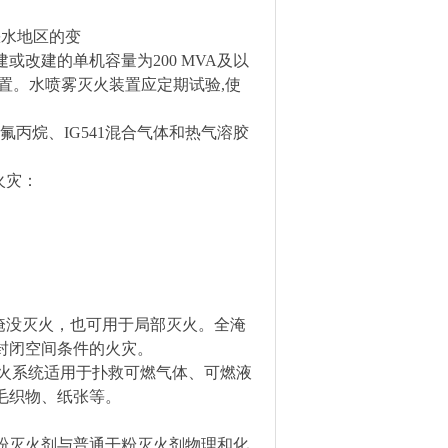
缺水地区的变
或改建的单机容量为200 MVA及以
置。水喷雾灭火装置应定期试验,使
氟丙烷、IG541混合气体和热气溶胶
火灾：
全淹没灭火，也可用于局部灭火。全淹
封闭空间条件的火灾。
火系统适用于扑救可燃气体、可燃液
毛织物、纸张等。
粉灭火剂与普通干粉灭火剂物理和化