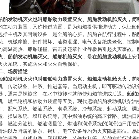
船舶发动机灭火也叫船舶动力装置灭火、船舶发动机舱灭火，简
的主动力装置，又称推进装置，是为船舶提供推进动力，保证船
包括主机及其附属设备，是全船的心脏。船舶在航行过程中，
船
花、机械摩擦、部件损坏、油类泄漏、电气设备绝缘老化、控制
的高温高热、船舶碰撞、雷击及违章作业等极易引起火灾事故。
火、船舶发动机舱灭火、船舶机舱灭火
，是在
船舶发动机舱
上安
灭火系统，实施防火和灭火自动保护。
二、场所描述
船舶发动机灭火也叫船舶动力装置灭火、船舶发动机舱灭火，简
机、传动设备、轴系、推进器等。当启动主机，即可驱动传动设
器，通常是螺旋桨，在水中旋转时就能使船舶前进或后退。
船舶
机、燃气轮机和核动力装置等五类。现代运输船舶发动机以柴油
件、配气系统、燃油系统、润滑系统、冷却系统、起动系统、调
置、操纵系统、增压系统等。其中燃油系统的高压管路、燃油日
器、燃油分油机、燃油测量管、燃油和润滑系统的润滑油日用管
滑油以及附属的油泵、锅炉、电气设备等均为火灾隐患部位。易
输油管路、电线电缆、塑料配件、装饰材料等。船舶在航行过程