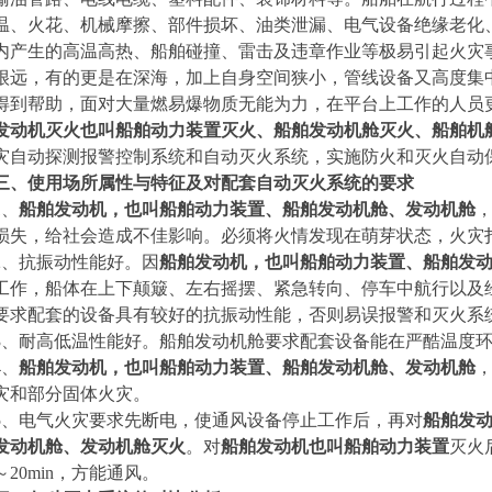
温、火花、机械摩擦、部件损坏、油类泄漏、电气设备绝缘老化
内产生的高温高热、船舶碰撞、雷击及违章作业等极易引起火灾
很远，有的更是在深海，加上自身空间狭小，管线设备又高度集
得到帮助，面对大量燃易爆物质无能为力，在平台上工作的人员
发动机灭火也叫船舶动力装置灭火、船舶发动机舱灭火、船舶机
灾自动探测报警控制系统和自动灭火系统，实施防火和灭火自动
三、使用场所属性与特征及对配套自动灭火系统的要求
1
、
船舶发动机，也叫船舶动力装置、船舶发动机舱、发动机舱
损失，给社会造成不佳影响。必须将火情发现在萌芽状态，火灾
2
、抗振动性能好。因
船舶发动机，也叫船舶动力装置、船舶发
工作，船体在上下颠簸、左右摇摆、紧急转向、停车中航行以及
要求配套的设备具有较好的抗振动性能，否则易误报警和灭火系
3
、耐高低温性能好。船舶发动机舱要求配套设备能在严酷温度
4
、
船舶发动机，也叫船舶动力装置、船舶发动机舱、发动机舱
灾和部分固体火灾。
5
、电气火灾要求先断电，使通风设备停止工作后，再对
船舶发
发动机舱、发动机舱灭火
。对
船舶发动机也叫船舶动力装置
灭火
～20min，方能通风。