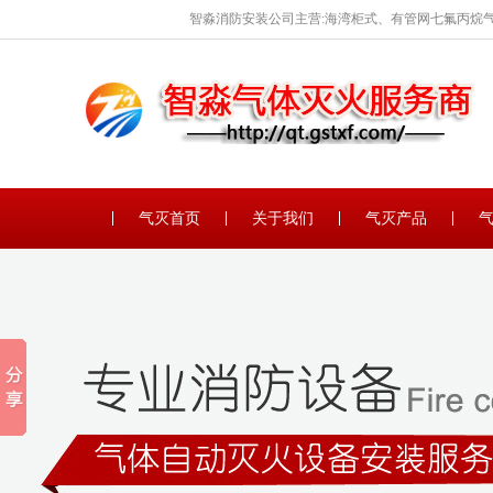
智淼消防安装公司主营:海湾柜式、有管网七氟丙烷气
保养。
气灭首页
关于我们
气灭产品