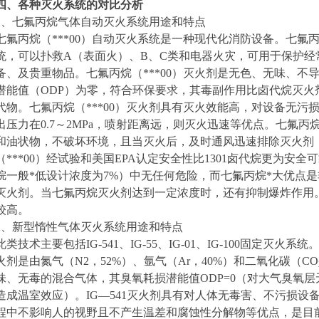
四、各种灭火系统的对比分析
1
、七氟丙烷气体自动灭火系统用途和特点
七氟丙烷（***00）自动灭火系统是一种现代化消防设备。七氟
统，可以扑救A（表面火）、B、C类和电器火灾，可用于保护经
备、及贵重物品。七氟丙烷（***00）灭火剂是无色、无味、不
潜能值（ODP）为零，符合环保要求，其毒副作用比卤代烷灭火
代物。七氟丙烷（***00）灭火剂具有灭火效能高，对设备无污
出压力在0.7～2MPa，喷射距离远，则灭火迅速等优点。七氟丙烷
和油状物，不破坏环境，且当灭火后，及时通风迅速排除灭火剂
（***00）经试验和美国EPA认定安全性比1301卤代烷更为安
烷一般*低设计浓度为7%）中无任何危险，而七氟丙烷*大优点
灭火剂。当七氟丙烷灭火剂达到一定浓度时，还有抑制爆炸作用
较高。
2
、新型惰性气体灭火系统用途和特点
此类技术主要包括IG-541、IG-55、IG-01、IG-100固定灭火系统
火剂是由氮气（N2，52%）、氩气（Ar，40%）和二氧化碳（CO
味、无毒的混合气体，其臭氧耗损潜能值ODP=0（对大气臭氧层
造成温室效应）。IG—541灭火剂具有对人体无毒害、不污损设
程中不影响人的视野且不产生温差和腐蚀性分解物等优点，是目