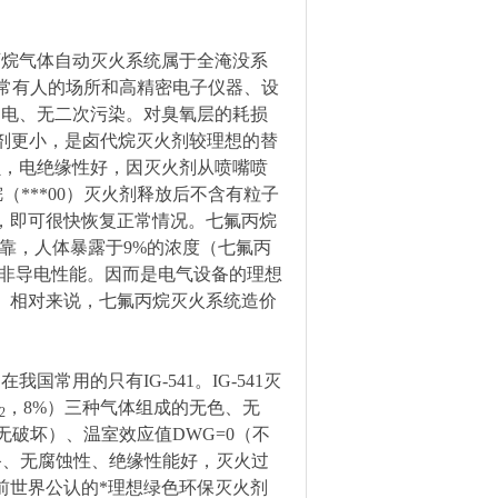
丙烷气体自动灭火系统属于全淹没系
常有人的场所和高精密电子仪器、设
导电、无二次污染。对臭氧层的耗损
剂更小，是卤代烷灭火剂较理想的替
损，电绝缘性好，因灭火剂从喷嘴喷
（***00）灭火剂释放后不含有粒子
，即可很快恢复正常情况。七氟丙烷
全可靠，人体暴露于9%的浓度（七氟丙
是非导电性能。因而是电气设备的理想
。相对来说，七氟丙烷灭火系统造价
。在我国常用的只有IG-541。IG-541灭
，8%）三种气体组成的无色、无
2
无破坏）、温室效应值DWG=0（不
备、无腐蚀性、绝缘性能好，灭火过
前世界公认的*理想绿色环保灭火剂