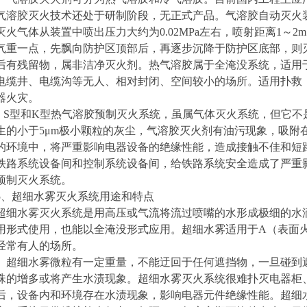
气溶胶灭火技术还处于研制阶段，无正式产品。气溶胶自动灭火
灭火气体从装置中喷出压力大约为0.02MPa左右，喷射距离1～
气重一点，先飘向防护区顶部后，再逐步沉降于防护区底部，则
后有残留物，属非洁净灭火剂。热气溶胶属于全淹没系统，适用
电缆井、电缆沟等无人、相对封闭、空间较小的场所。适用扑救：A
器火灾。
S
型和K型热气溶胶预制灭火系统，虽属气体灭火系统，但它不
生的小于5μm极小颗粒的灰尘，气溶胶灭火剂有油污现象，吸附
的环境中，将严重影响电器设备的绝缘性能，造成接触不佳和短
铁路系统设备间和控制系统设备间，给铁路系统安全造成了严重
预制灭火系统。
5
、超细水雾灭火系统用途和特点
超细水雾灭火系统是用高压或气流将流过喷嘴的水形成极细的水
用形式使用，也能以全淹没形式应用。超细水雾适用于A（表面火
经常有人的场所。
超细水雾微粒有一定重量，不能迂回于任何遮挡物，一旦碰到
珠的增多或将产生水渍现象。超细水雾灭火系统很难扑灭电器柜
后，设备内和环境存在水渍现象，影响电器元件绝缘性能。超细