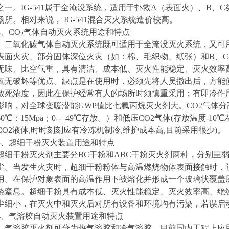
之一。IG-541属于全淹没系统，适用于扑救A（表面火）、B、
场所。相对来说， IG-541混合灭火系统造价较高。
3
、CO
气体自动灭火系统用途和特点
2
二氧化碳气体自动灭火系统既可适用于全淹没灭火系统，又可
表面火灾、部分固体深位火灾（如：棉、毛织物、纸张）和B、
无味、比空气重，具有清洁、成本低、灭火性能稳定、灭火效率
氧无破坏等优点。缺点是在使用时，必须先将人员撤出后，方能
致死浓度，因此在保护经常有人的场所时须慎重采用；有即冷作
影响，对全球变暖潜能GWP值比七氟丙烷灭火剂大。CO2气体分高压C
60℃：15Mpa；0--+49
℃
存放。）和低压CO2
气体(存放温度-10℃
CO2液体,时时刻刻应有冷冻机制冷,维护成本高,目前采用很少)。
3
、超细干粉灭火装置用途和特点
超细干粉灭火剂主要分BC干粉和ABC干粉灭火剂两种，分别呈
尘。当发生火灾时，超细干粉粉体与高温燃烧物体表面接触时，
用。在保护对象表面的高温作用下被熔化并形成一个玻璃状覆盖
烧窒息。超细干粉具有成本低、灭火性能稳定、灭火效率高、绝
尘细小，在灭火中和灭火后对所有设备和环境均有污染，若误启
4
、气溶胶自动灭火装置用途和特点
气溶胶灭火剂可分为热气溶胶和冷气溶胶。目前国内工程上应