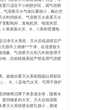
装置只适应于小的防护区，因气溶胶
2m，气溶胶灭火气体比重很小，略比空
灭火时间较长。气溶胶灭火装置灭火
于变配电间，发电机房、电缆夹层、
 类表面火灾、B 、C类和普通电
是洁净灭火系统，灭火后或误喷后产
在元器件上很难**干净，在湿度较大
路现象。气溶胶灭火剂几年前曾用于
影响，目前铁路系统严禁采用气溶胶
滴。超细水雾灭火系统既能以局部应
）、B、C及电气火灾。可用于保护
遮挡物将沉降下来变成水珠，随着水
、遮挡物多的火灾。灭火后或误喷
水雾灭火系统喷头喷孔很小，易堵