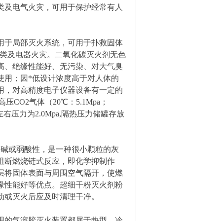
C类及电气火灾，可用于保护经常有人
用于局部灭火系统，可用于扑救固体
C类及电器火灾。二氧化碳灭火剂无色
高、绝缘性能好、无污染、对大气臭
使用；因*低设计浓度高于对人体的
用，对高精度电子仪器设备有一定的
O2气体（20℃：5.1Mpa；
左右压力为2.0Mpa,隔热压力储罐存放
弱碱或弱酸性，是一种很小颗粒的灰
阻断燃烧链式反应，即化学抑制作
层将固体表面与周围空气隔开，使燃
缘性能好等优点。超细干粉灭火剂粉
动或灭火后应及时清理干净。
用的气溶胶灭火装置都属于热型，冷