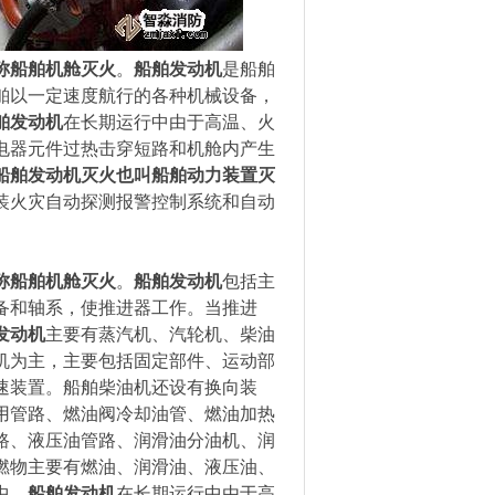
称船舶机舱灭火
。
船舶发动机
是船舶
舶以一定速度航行的各种机械设备，
舶发动机
在长期运行中由于高温、火
电器元件过热击穿短路和机舱内产生
船舶发动机灭火也叫船舶动力装置灭
装火灾自动探测报警控制系统和自动
称船舶机舱灭火
。
船舶发动机
包括主
备和轴系，使推进器工作。当推进
发动机
主要有蒸汽机、汽轮机、柴油
机为主，主要包括固定部件、运动部
速装置。船舶柴油机还设有换向装
用管路、燃油阀冷却油管、燃油加热
路、液压油管路、润滑油分油机、润
燃物主要有燃油、润滑油、液压油、
中，
船舶发动机
在长期运行中由于高