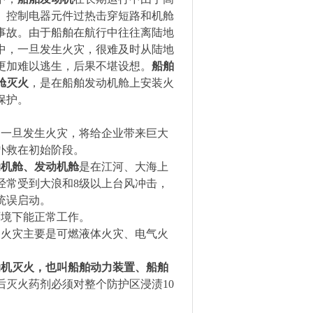
、控制电器元件过热击穿短路和机舱
事故。由于船舶在航行中往往离陆地
中，一旦发生火灾，很难及时从陆地
更加难以逃生，后果不堪设想。
船舶
舱灭火
，是在船舶发动机舱上安装火
保护。
，一旦发生火灾，将给企业带来巨大
扑救在初始阶段。
动机舱、发动机舱
是在江河、大海上
经常受到大浪和
8
级以上台风冲击，
统误启动。
环境下能正常工作。
，火灾主要是可燃液体火灾、电气火
动机灭火，也叫船舶动力装置、船舶
后灭火药剂必须对整个防护区浸渍
1
0