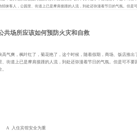
动招徕客人，公园里、街道上已是摩肩接踵的人流，到处还弥漫着节日的气氛。但是
全。A 入住宾馆安全为重宾馆饭店往往集休闲、娱乐、住宿、餐饮...
公共场所应该如何预防火灾和自救
秋高气爽，枫叶红了，菊花艳了，这个时候，随着假期，商场、饭店推出
里、街道上已是摩肩接踵的人流，到处还弥漫着节日的气氛。但是可不要
全。
A 入住宾馆安全为重