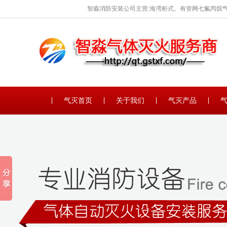
智淼消防安装公司主营:海湾柜式、有管网七氟丙烷气
保养。
气灭首页
关于我们
气灭产品