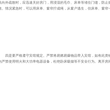
法向外疏散时，应迅速关好房门，用浸湿的毛巾、床单等堵住门缝，防止
救。情况紧急时，可以用床单、窗帘拧成绳，从窗户逃生，但床单、窗帘
四是要严格遵守宾馆规定。严禁将易燃易爆物品带入宾馆，如有此类物
内严禁使用明火和大功率电器设备，杜绝卧床吸烟等不安全行为。离开房