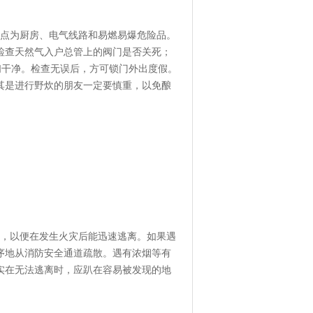
点为厨房、电气线路和易燃易爆危险品。
检查天然气入户总管上的阀门是否关死；
扫干净。检查无误后，方可锁门外出度假。
其是进行野炊的朋友一定要慎重，以免酿
，以便在发生火灾后能迅速逃离。如果遇
序地从消防安全通道疏散。遇有浓烟等有
实在无法逃离时，应趴在容易被发现的地