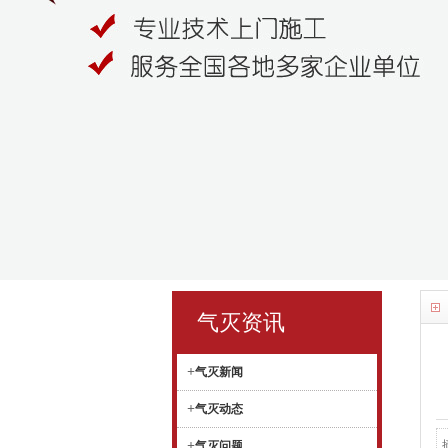
气灭资讯
+
气灭新闻
+
气灭动态
+
气灭问题