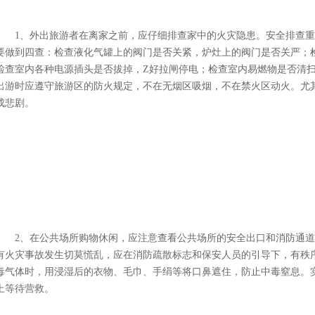
1、外出旅游者在离家之前，应仔细排查家中的火灾隐患。安全排查重
要做到四查：检查液化气罐上的阀门是否关紧，炉灶上的阀门是否关严；
检查室内各种电源插头是否拔掉，Z好拉闸停电；检查室内易燃物是否清
出游时应遵守旅游区的防火规定，不在无烟区吸烟，不在禁火区动火。尤
成悲剧。
2、在公共场所购物休闲，应注意查看公共场所的安全出口和消防通道
有火灾事故发生切莫慌乱，应在消防疏散标志和保安人员的引导下，有秩
毒气体时，用浸湿后的衣物、毛巾、手绢等将口鼻遮住，防止中毒窒息。
上等待营救。