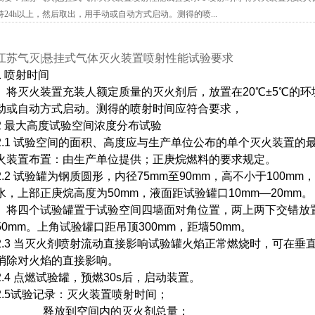
持24h以上，然后取出，用手动或自动方式启动。测得的喷...
江苏气灭|悬挂式气体灭火装置喷射性能试验要求
1 喷射时间
将灭火装置充装人额定质量的灭火剂后，放置在20℃±5℃的环
动或自动方式启动。测得的喷射时间应符合要求，
2 最大高度试验空间浓度分布试验
2.1 试验空间的面积、高度应与生产单位公布的单个灭火装置
火装置布置：由生产单位提供；正庚烷燃料的要求规定。
2.2 试验罐为钢质圆形，内径75mm至90mm，高不小于100m
水，上部正庚烷高度为50mm，液面距试验罐口10mm—20mm。
将四个试验罐置于试验空间四墙面对角位置，两上两下交错放
50mm。上角试验罐口距吊顶300mm，距墙50mm。
2.3 当灭火剂喷射流动直接影响试验罐火焰正常燃烧时，可在
消除对火焰的直接影响。
2.4 点燃试验罐，预燃30s后，启动装置。
2.5试验记录：灭火装置喷射时间；
释放到空间内的灭火剂总量；