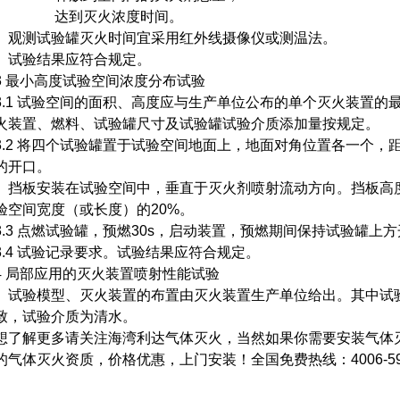
达到灭火浓度时间。
观测试验罐灭火时间宜采用红外线摄像仪或测温法。
试验结果应符合规定。
3 最小高度试验空间浓度分布试验
3.1 试验空间的面积、高度应与生产单位公布的单个灭火装置
火装置、燃料、试验罐尺寸及试验罐试验介质添加量按规定。
3.2 将四个试验罐置于试验空间地面上，地面对角位置各一个，
的开口。
挡板安装在试验空间中，垂直于灭火剂喷射流动方向。挡板高
验空间宽度（或长度）的20%。
3.3 点燃试验罐，预燃30s，启动装置，预燃期间保持试验罐上
3.4 试验记录要求。试验结果应符合规定。
4 局部应用的灭火装置喷射性能试验
试验模型、灭火装置的布置由灭火装置生产单位给出。其中试
致，试验介质为清水。
想了解更多请关注海湾利达气体灭火，当然如果你需要安装气体
的气体灭火资质，价格优惠，上门安装！全国免费热线：4006-598