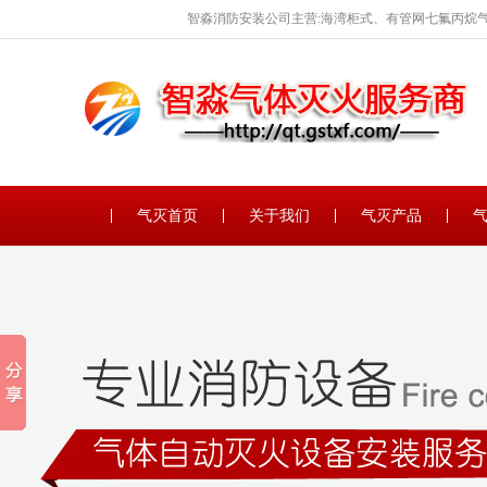
智淼消防安装公司主营:海湾柜式、有管网七氟丙烷气
保养。
气灭首页
关于我们
气灭产品